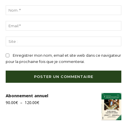
Commenter
:
N
:*
Ema
Sit
:
Enregistrer mon nom, email et site web dans ce navigateur
pour la prochaine fois que je commenterai.
Abonnement annuel
Plage
90.00
€
–
120.00
€
de
prix :