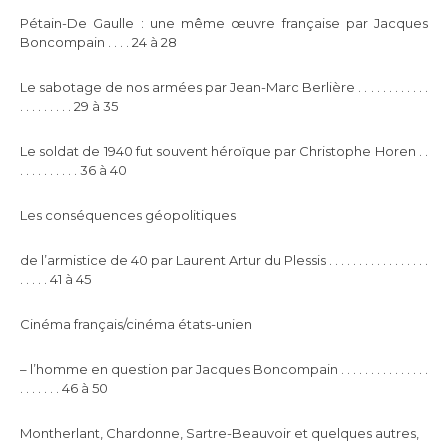
Pétain-De Gaulle : une même œuvre française par Jacques
Boncompain . . . . 24 à 28
Le sabotage de nos armées par Jean-Marc Berlière . . . . . . . . . . . .
. . . . . . . . . 29 à 35
Le soldat de 1940 fut souvent héroïque par Christophe Horen . .
. . . . . . . . . . 36 à 40
Les conséquences géopolitiques
de l’armistice de 40 par Laurent Artur du Plessis . . . . . . . . . . . . . . . . .
. . . . . 41 à 45
Cinéma français/cinéma états-unien
– l’homme en question par Jacques Boncompain . . . . . . . . . . . . . . .
. . . . . . . 46 à 50
Montherlant, Chardonne, Sartre-Beauvoir et quelques autres,