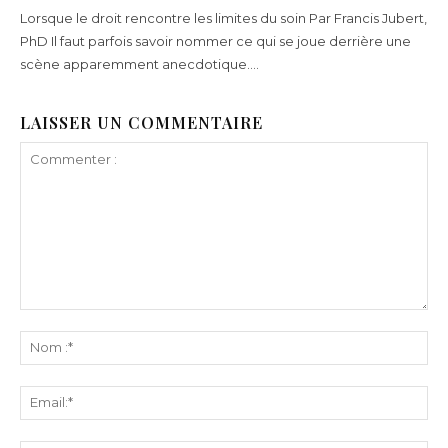
Lorsque le droit rencontre les limites du soin Par Francis Jubert,
PhD Il faut parfois savoir nommer ce qui se joue derrière une
scène apparemment anecdotique....
LAISSER UN COMMENTAIRE
Commenter
:
N
:*
Ema