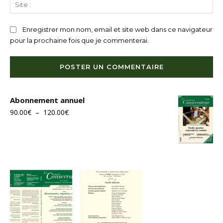
Sit
:
Enregistrer mon nom, email et site web dans ce navigateur
pour la prochaine fois que je commenterai.
Abonnement annuel
Plage
90.00
€
–
120.00
€
de
prix :
90.00€
à
120.00€