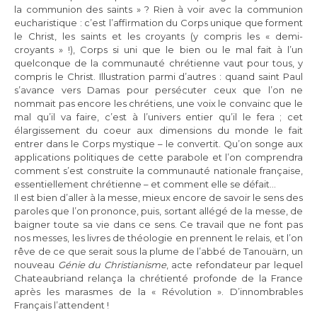
la communion des saints » ? Rien à voir avec la communion
eucharistique : c’est l’affirmation du Corps unique que forment
le Christ, les saints et les croyants (y compris les « demi-
croyants » !), Corps si uni que le bien ou le mal fait à l’un
quelconque de la communauté chrétienne vaut pour tous, y
compris le Christ. Illustration parmi d’autres : quand saint Paul
s’avance vers Damas pour persécuter ceux que l’on ne
nommait pas encore les chrétiens, une voix le convainc que le
mal qu’il va faire, c’est à l’univers entier qu’il le fera ; cet
élargissement du coeur aux dimensions du monde le fait
entrer dans le Corps mystique – le convertit. Qu’on songe aux
applications politiques de cette parabole et l’on comprendra
comment s’est construite la communauté nationale française,
essentiellement chrétienne – et comment elle se défait…
Il est bien d’aller à la messe, mieux encore de savoir le sens des
paroles que l’on prononce, puis, sortant allégé de la messe, de
baigner toute sa vie dans ce sens. Ce travail que ne font pas
nos messes, les livres de théologie en prennent le relais, et l’on
rêve de ce que serait sous la plume de l’abbé de Tanouärn, un
nouveau
Génie du Christianisme
, acte refondateur par lequel
Chateaubriand relança la chrétienté profonde de la France
après les marasmes de la « Révolution ». D’innombrables
Français l’attendent !