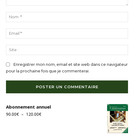
Commenter
:
N
:*
Ema
Sit
:
Enregistrer mon nom, email et site web dans ce navigateur
pour la prochaine fois que je commenterai.
Abonnement annuel
Plage
90.00
€
–
120.00
€
de
prix :