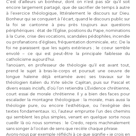
C’est d’ailleurs un bonheur, dont on n’est pas sûr qu’il soit
encore largement partagé, que de sacrifier de temps à autre
à l’exercice théologique, littéralement le discours sur Dieu.
Bonheur qui se conquiert à l’écart, quand le discours public sur
la foi se cantonne à peu près toujours aux questions
périphériques : état de l’Église, positions du Pape, nominations
à la Curie, crise des vocations, scandales pédophiles, incendie
ou profanations d’églises, fréquentation dominicale, etc. De la
foi ne paraissent que les sujets extérieurs ; le coeur semble
envolé – ce qui est peut-être la principale faiblesse du
catholicisme aujourd’hui.
Tanoüarn, en professeur de théologie qu’il est avant tout,
prend le sujet à bras-le-corps et poursuit une oeuvre de
longue haleine déjà entamée avec ses travaux sur le
théologien italien du XVIe siècle Cajétan, puis sur Pascal et
divers essais incisifs, d’où l’on retiendra L’Évidence chrétienne,
court essai de morale chrétienne. Il y a bien des faces pour
escalader la montagne théologique : la morale, mais aussi la
théologie pure, ou encore l’esthétique, ou l’exégèse des
textes fondamentaux. Ici, l’auteur emprunte l’un des chemins
qui semblent les plus simples, venant en quelque sorte nous
cueillir là où nous sommes : le Credo, repris machinalement
sans songer à l’océan de sens que recèle chaque phrase.
Avons-nous par exemple réfléchi à ce que signifie « je crois en